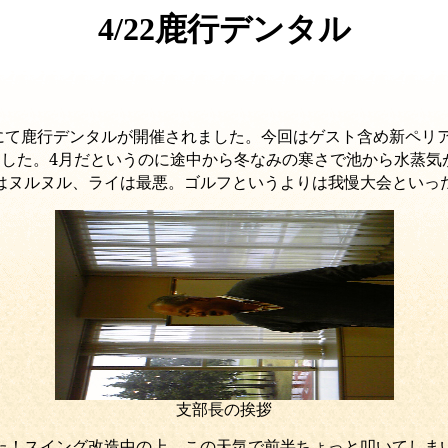
4/22鹿行デンタル
ブにて鹿行デンタルが開催されました。今回はゲスト含め新ペリ
ました。4月だというのに途中から冬なみの寒さで池から水蒸気
はヌルヌル、ライは最悪。ゴルフというよりは我慢大会といっ
支部長の挨拶
た！スイング改造中の上、この天気で前半ちょっと叩いてしま